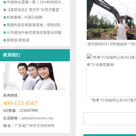
中国体坛震撼一夜！24小时内四大重磅消息
【基层动态】漠河市“全景式覆盖”宣传 推
时政要闻 - 中国日报网
国债利息征税新规落地；理想i8回应和乘龙
公司接连中标优质项目新签合同额实现新突破
新闻源 财富源
现代国四HX130性能如何？
真实评价
联系我们
咨询热线：
“铁拳”行动福州公布2023第
400-123-4567
拳”行动典型案例
QQ客服：1234567890
企业邮箱：
admin@eyoucms.com
地 址：
广东省广州市天河区88号