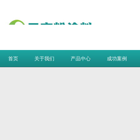
首页
关于我们
产品中心
成功案例