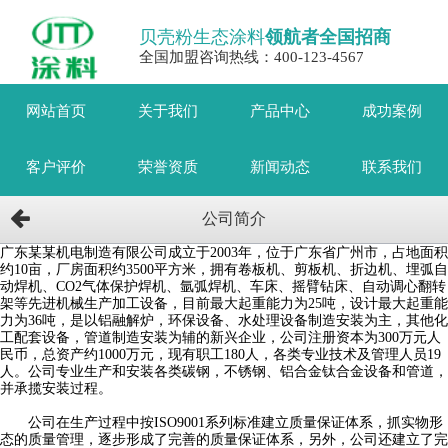
贝壳粉生态涂料
领航者全国招商
全国加盟咨询热线：400-123-4567
网站首页
关于我们
产品中心
成功案例
客户评价
荣誉资质
新闻动态
联系我们
公司简介
广东某某机电制造有限公司成立于2003年，位于广东省广州市，占地面积
约10亩，厂房面积约3500平方米，拥有卷板机、剪板机、折边机、埋弧自
动焊机、CO2气体保护焊机、氩弧焊机、车床、摇臂钻床、自动调心翻转
架等先进机械生产加工设备，目前最大起重能力为25吨，设计最大起重能
力为36吨，是以铝融解炉，环保设备、水处理设备制造安装为主，其他化
工配套设备，管道制造安装为辅的新兴企业，公司注册资本为300万元人
民币，总资产约1000万元，现有职工180人，各类专业技术及管理人员19
人。公司专业生产和安装各类碳钢，不锈钢、铝合金钛合金设备和管道，
并承揽安装过程。
公司在生产过程中按ISO9001系列标准建立质量保证体系，抓实物形
态的质量管理，逐步形成了完善的质量保证体系，另外，公司还建立了完